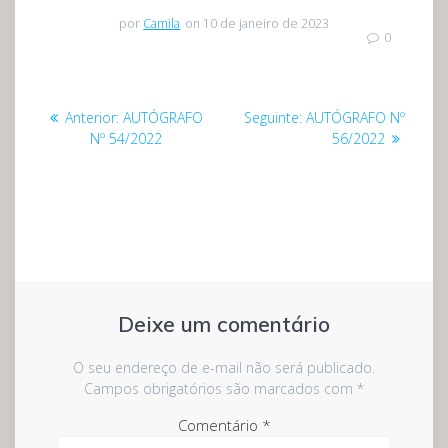
por
Camila
on 10 de janeiro de 2023
0
Navegação
Post
Post
Anterior:
AUTÓGRAFO
Seguinte:
AUTÓGRAFO Nº
de
anterior:
seguinte:
Nº 54/2022
56/2022
Post
Deixe um comentário
O seu endereço de e-mail não será publicado.
Campos obrigatórios são marcados com
*
Comentário
*