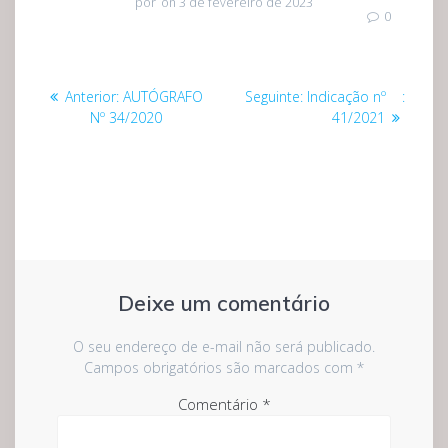
por
on 3 de fevereiro de 2023
0
Navegação
Post
Post
Anterior:
AUTÓGRAFO
Seguinte:
Indicação nº :
de
anterior:
seguinte:
Nº 34/2020
41/2021
Post
Deixe um comentário
O seu endereço de e-mail não será publicado.
Campos obrigatórios são marcados com
*
Comentário
*