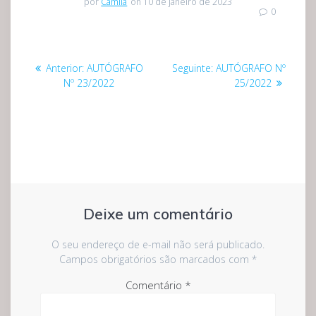
por
Camila
on 10 de janeiro de 2023
0
Navegação
Post
Post
Anterior:
AUTÓGRAFO
Seguinte:
AUTÓGRAFO Nº
de
anterior:
seguinte:
Nº 23/2022
25/2022
Post
Deixe um comentário
O seu endereço de e-mail não será publicado.
Campos obrigatórios são marcados com
*
Comentário
*