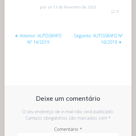
por
on 13 de fevereiro de 2023
0
Navegação
Post
Post
Anterior:
AUTÓGRAFO
Seguinte:
AUTÓGRAFO Nº
de
anterior:
seguinte:
Nº 14/2019
16/2019
Post
Deixe um comentário
O seu endereço de e-mail não será publicado.
Campos obrigatórios são marcados com
*
Comentário
*