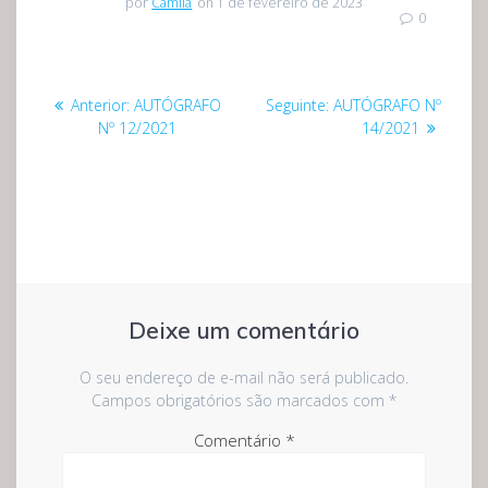
por
Camila
on 1 de fevereiro de 2023
0
Navegação
Post
Post
Anterior:
AUTÓGRAFO
Seguinte:
AUTÓGRAFO Nº
de
anterior:
seguinte:
Nº 12/2021
14/2021
Post
Deixe um comentário
O seu endereço de e-mail não será publicado.
Campos obrigatórios são marcados com
*
Comentário
*