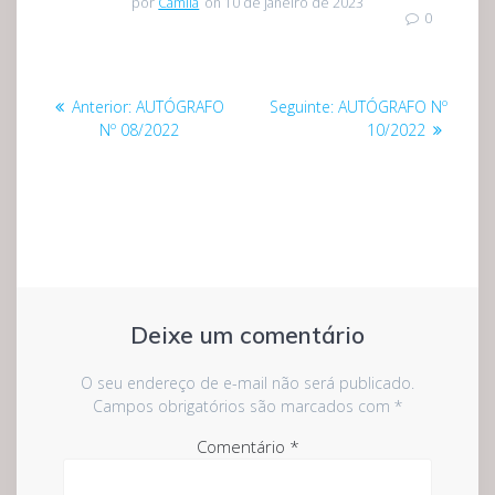
por
Camila
on 10 de janeiro de 2023
0
Navegação
Post
Post
Anterior:
AUTÓGRAFO
Seguinte:
AUTÓGRAFO Nº
de
anterior:
seguinte:
Nº 08/2022
10/2022
Post
Deixe um comentário
O seu endereço de e-mail não será publicado.
Campos obrigatórios são marcados com
*
Comentário
*