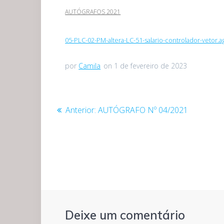
AUTÓGRAFOS 2021
05-PLC-02-PM-altera-LC-51-salario-controlador-vetor.
por
Camila
on 1 de fevereiro de 2023
Navegação
Post
Anterior:
AUTÓGRAFO Nº 04/2021
anterior:
de
Post
Deixe um comentário