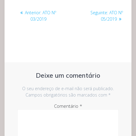
Navegação
Post
Post
Anterior:
ATO Nº
Seguinte:
ATO Nº
de
anterior:
seguinte:
03/2019
05/2019
Post
Deixe um comentário
O seu endereço de e-mail não será publicado.
Campos obrigatórios são marcados com
*
Comentário
*