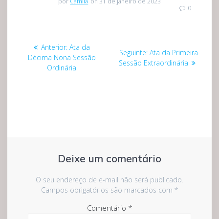
por
Camila
on 31 de janeiro de 2023
0
Navegação
Post
Anterior:
Ata da
Post
Seguinte:
Ata da Primeira
de
anterior:
Décima Nona Sessão
seguinte:
Sessão Extraordinária
Ordinária
Post
Deixe um comentário
O seu endereço de e-mail não será publicado.
Campos obrigatórios são marcados com
*
Comentário
*