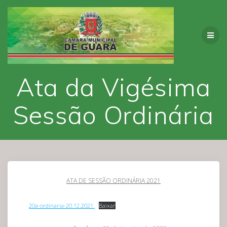
Skip
to
content
Ata da Vigésima
Sessão Ordinária
ATA DE SESSÃO ORDINÁRIA 2021
20a-ordinaria-20.12.2021.
Baixar