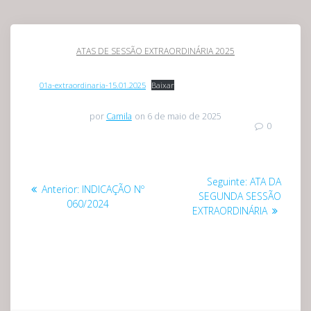
ATAS DE SESSÃO EXTRAORDINÁRIA 2025
01a-extraordinaria-15.01.2025
Baixar
por
Camila
on 6 de maio de 2025
0
Navegação
Post
Seguinte:
ATA DA
Post
Anterior:
INDICAÇÃO Nº
de
seguinte:
SEGUNDA SESSÃO
anterior:
060/2024
EXTRAORDINÁRIA
Post