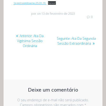
1a-extraordinaria-25.01.19.
Baixar
por
on 13 de fevereiro de 2023
0
Navegação
Post
Anterior:
Ata Da
Post
Seguinte:
Ata Da Segunda
de
anterior:
Vigésima Sessão
seguinte:
Sessão Extraordinária
Ordinária
Post
Deixe um comentário
O seu endereço de e-mail não será publicado.
Campos obrigatórios são marcados com
*