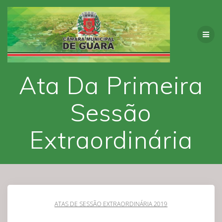
Skip
to
content
Ata Da Primeira
Sessão
Extraordinária
ATAS DE SESSÃO EXTRAORDINÁRIA 2019