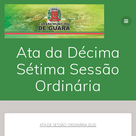
Skip
to
content
Ata da Décima
Sétima Sessão
Ordinária
ATA DE SESSÃO ORDINÁRIA 2020