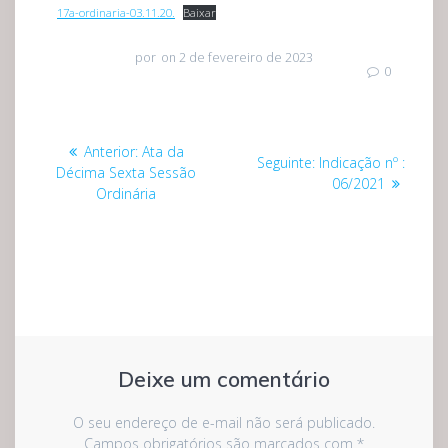
17a-ordinaria-03.11.20.
Baixar
por
on 2 de fevereiro de 2023
0
Navegação
Post
Anterior:
Ata da
Post
Seguinte:
Indicação nº :
de
anterior:
Décima Sexta Sessão
seguinte:
06/2021
Ordinária
Post
Deixe um comentário
O seu endereço de e-mail não será publicado.
Campos obrigatórios são marcados com
*