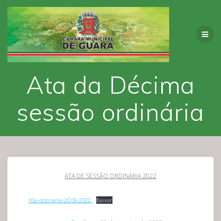
Skip
to
content
Ata da Décima
sessão ordinária
ATA DE SESSÃO ORDINÁRIA 2022
10a-ordinaria-20.06.2022.
Baixar