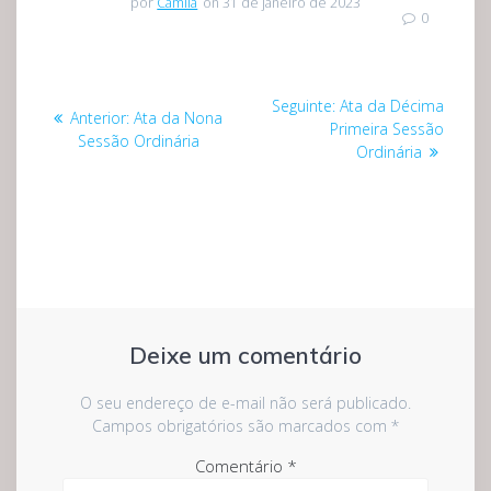
por
Camila
on 31 de janeiro de 2023
0
Navegação
Post
Seguinte:
Ata da Décima
Post
Anterior:
Ata da Nona
de
seguinte:
Primeira Sessão
anterior:
Sessão Ordinária
Ordinária
Post
Deixe um comentário
O seu endereço de e-mail não será publicado.
Campos obrigatórios são marcados com
*
Comentário
*