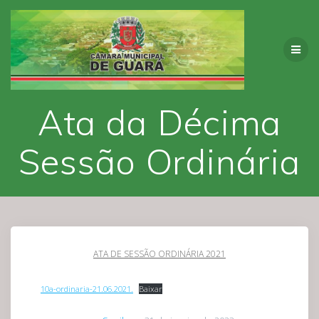
Skip
to
content
Ata da Décima
Sessão Ordinária
ATA DE SESSÃO ORDINÁRIA 2021
10a-ordinaria-21.06.2021.
Baixar