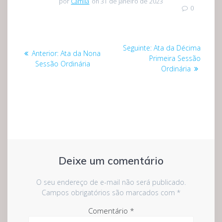
por
Camila
on 31 de janeiro de 2023
0
Navegação
Post
Seguinte:
Ata da Décima
Post
Anterior:
Ata da Nona
de
seguinte:
Primeira Sessão
anterior:
Sessão Ordinária
Ordinária
Post
Deixe um comentário
O seu endereço de e-mail não será publicado.
Campos obrigatórios são marcados com
*
Comentário
*