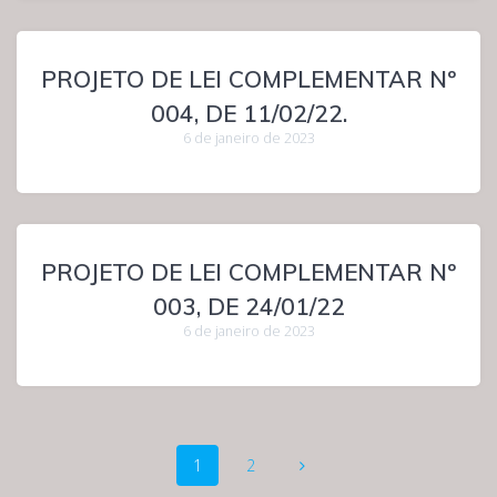
PROJETO DE LEI COMPLEMENTAR Nº
004, DE 11/02/22.
6 de janeiro de 2023
PROJETO DE LEI COMPLEMENTAR Nº
003, DE 24/01/22
6 de janeiro de 2023
Navegação
Página
Página
1
2
dos