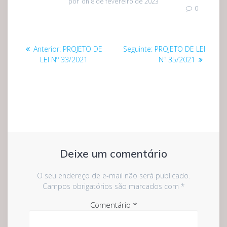
por
on 8 de fevereiro de 2023
0
Navegação
Post
Post
Anterior:
PROJETO DE
Seguinte:
PROJETO DE LEI
de
anterior:
seguinte:
LEI Nº 33/2021
Nº 35/2021
Post
Deixe um comentário
O seu endereço de e-mail não será publicado.
Campos obrigatórios são marcados com
*
Comentário
*