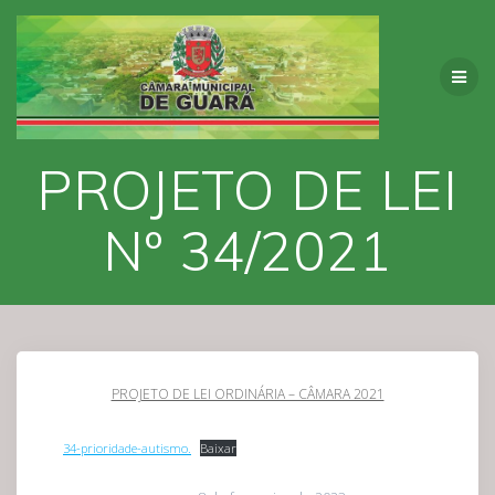
Skip
to
content
PROJETO DE LEI
Nº 34/2021
PROJETO DE LEI ORDINÁRIA – CÂMARA 2021
34-prioridade-autismo.
Baixar