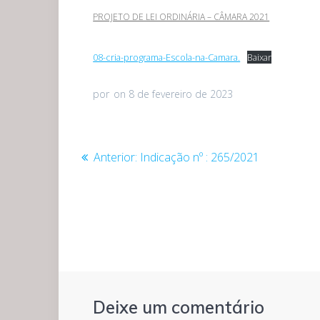
PROJETO DE LEI ORDINÁRIA – CÂMARA 2021
08-cria-programa-Escola-na-Camara.
Baixar
por
on 8 de fevereiro de 2023
Navegação
Post
Anterior:
Indicação nº : 265/2021
anterior:
de
Post
Deixe um comentário