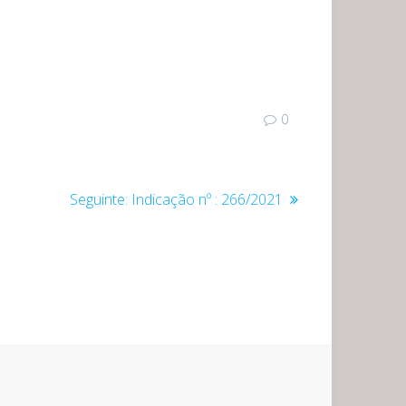
0
Post
Seguinte:
Indicação nº : 266/2021
seguinte: