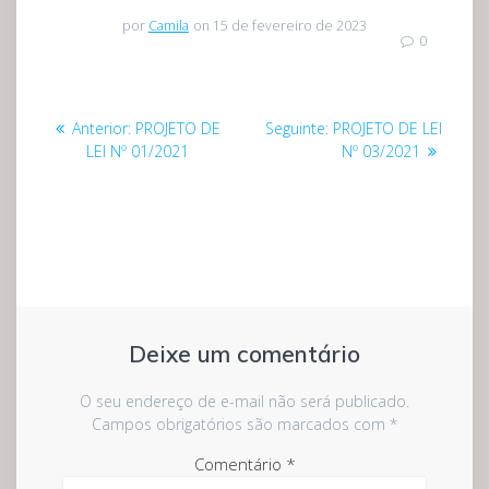
por
Camila
on 15 de fevereiro de 2023
0
Navegação
Post
Post
Anterior:
PROJETO DE
Seguinte:
PROJETO DE LEI
de
anterior:
seguinte:
LEI Nº 01/2021
Nº 03/2021
Post
Deixe um comentário
O seu endereço de e-mail não será publicado.
Campos obrigatórios são marcados com
*
Comentário
*