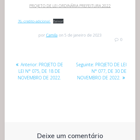
PROJETO DE LEI ORDINÁRIA PREFEITURA 2022
76.-credito-adicional.
Baixar
por
Camila
on 5 de janeiro de 2023
0
Navegação
Post
Post
Anterior:
PROJETO DE
Seguinte:
PROJETO DE LEI
de
anterior:
seguinte:
LEI N° 075, DE 18 DE
N° 077, DE 30 DE
NOVEMBRO DE 2022.
NOVEMBRO DE 2022.
Post
Deixe um comentário