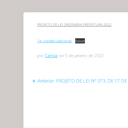
PROJETO DE LEI ORDINÁRIA PREFEITURA 2022
74.-credito-adicional.
Baixar
por
Camila
on 5 de janeiro de 2023
Navegação
Post
Anterior:
PROJETO DE LEI N° 073, DE 17 
anterior:
de
Post