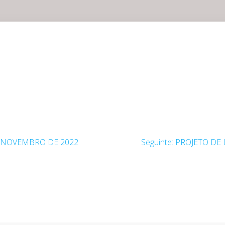
Post
DE NOVEMBRO DE 2022
Seguinte:
PROJETO DE 
seguinte: