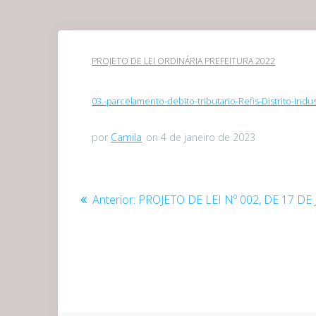
PROJETO DE LEI ORDINÁRIA PREFEITURA 2022
03.-parcelamento-debito-tributario-Refis-Distrito-Indust
por
Camila
on 4 de janeiro de 2023
Navegação
Post
Anterior:
PROJETO DE LEI Nº 002, DE 17 DE
anterior:
de
Post