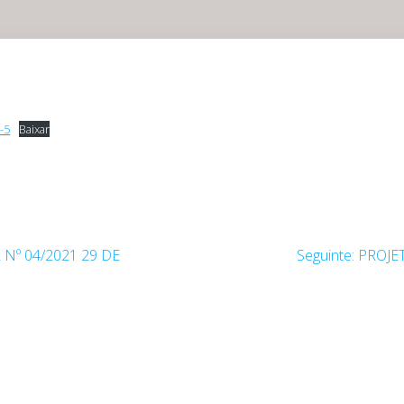
-5
Baixar
Post
Nº 04/2021 29 DE
Seguinte:
PROJE
seguint