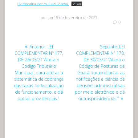
07-medalha-honra-Tulio-Colferai.
Baixar
por
on 15 de fevereiro de 2023
0
Navegação
Post
Post
Anterior:
LEI
Seguinte:
LEI
de
anterior:
seguinte:
COMPLEMENTAR Nº 177,
COMPLEMENTAR Nº 178,
DE 26/03/21“Altera o
DE 30/03/21“Altera o
Post
Código Tributário
Código de Posturas de
Municipal, para alterar a
Guará paraimplantar as
sistemática de cobrança
notificações e ciência de
das taxas de fiscalização
decisõesadministrativas
de funcionamento, e dá
por meio eletrônico e dá
outras providências.”.
outrasprovidências.”