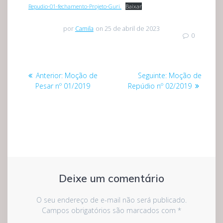
Repudio-01-fechamento-Projeto-Guri.
Baixar
por
Camila
on 25 de abril de 2023
0
Navegação
Post
Post
Anterior:
Moção de
Seguinte:
Moção de
de
anterior:
seguinte:
Pesar nº 01/2019
Repúdio nº 02/2019
Post
Deixe um comentário
O seu endereço de e-mail não será publicado.
Campos obrigatórios são marcados com
*