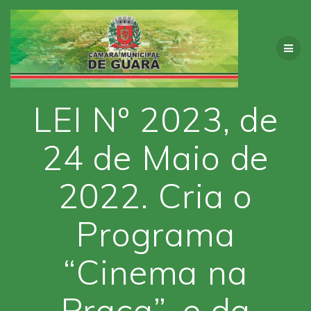
Skip
to
content
LEI Nº 2023, de
24 de Maio de
2022. Cria o
Programa
“Cinema na
Praça”, e da