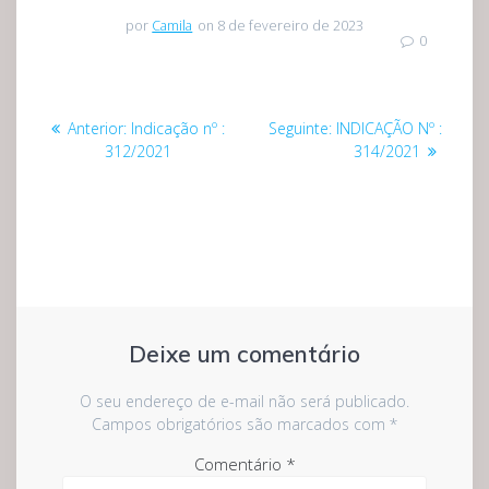
por
Camila
on 8 de fevereiro de 2023
0
Navegação
Post
Post
Anterior:
Indicação nº :
Seguinte:
INDICAÇÃO Nº :
de
anterior:
seguinte:
312/2021
314/2021
Post
Deixe um comentário
O seu endereço de e-mail não será publicado.
Campos obrigatórios são marcados com
*
Comentário
*