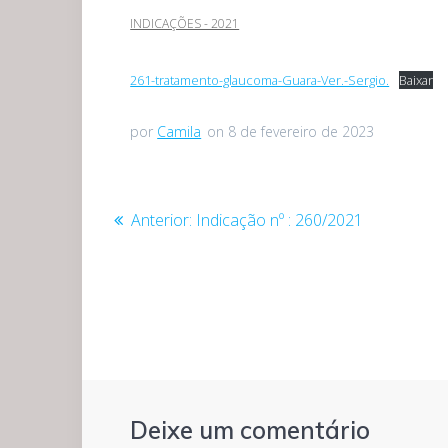
INDICAÇÕES - 2021
261-tratamento-glaucoma-Guara-Ver.-Sergio.
Baixar
por
Camila
on 8 de fevereiro de 2023
Navegação
Post
Anterior:
Indicação nº : 260/2021
anterior:
de
Post
Deixe um comentário