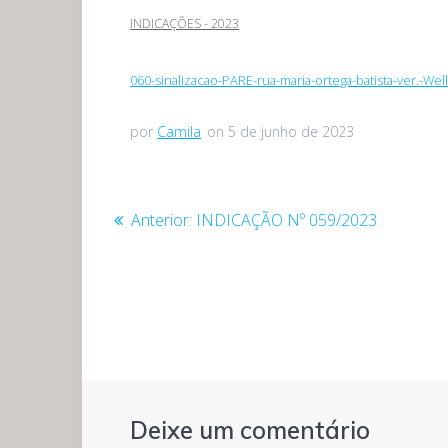
INDICAÇÕES - 2023
060-sinalizacao-PARE-rua-maria-ortega-batista-ver.-Wel
por
Camila
on 5 de junho de 2023
Navegação
Post
Anterior:
INDICAÇÃO Nº 059/2023
anterior:
de
Post
Deixe um comentário