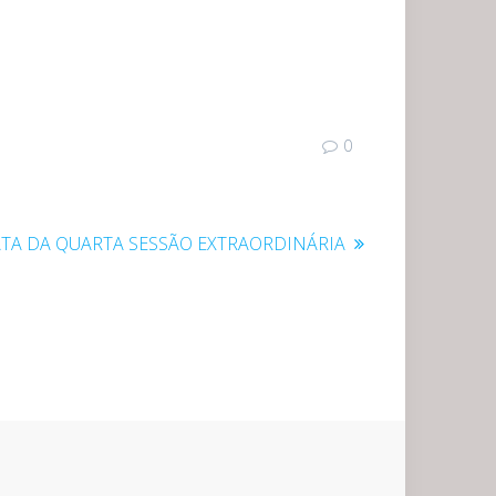
0
ost
TA DA QUARTA SESSÃO EXTRAORDINÁRIA
eguinte: