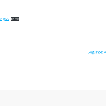
lington
Baixar
P
Seguinte:
A
s