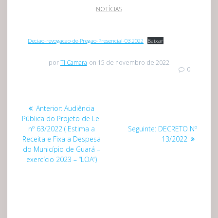
NOTÍCIAS
Deciao-revogacao-de-Pregao-Presencial-03.2022
Baixar
por
TI Camara
on 15 de novembro de 2022
0
Anterior:
Audiência
Pública do Projeto de Lei
nº 63/2022 ( Estima a
Seguinte:
DECRETO Nº
Receita e Fixa a Despesa
13/2022
do Município de Guará –
exercício 2023 – “LOA”)