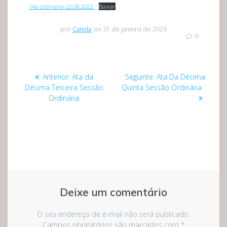
14a-ordinaria-22.08.2022.
Baixar
por
Camila
on 31 de janeiro de 2023
0
Navegação
Post
Post
Anterior:
Ata da
Seguinte:
Ata Da Décima
de
anterior:
seguinte:
Décima Terceira Sessão
Quinta Sessão Ordinária
Ordinária
Post
Deixe um comentário
O seu endereço de e-mail não será publicado.
Campos obrigatórios são marcados com
*