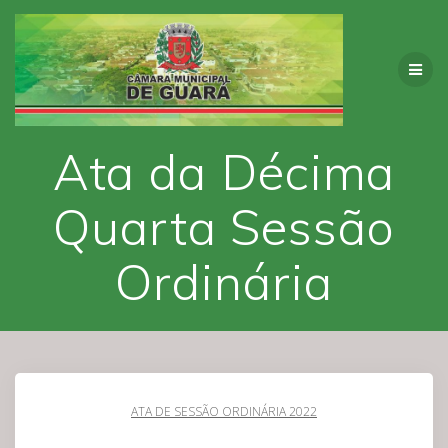
Skip
to
content
Ata da Décima
Quarta Sessão
Ordinária
ATA DE SESSÃO ORDINÁRIA 2022